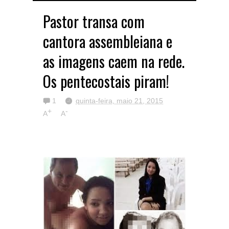
Pastor transa com
cantora assembleiana e
as imagens caem na rede.
Os pentecostais piram!
1
quinta-feira, maio 21, 2015
+
-
A
A